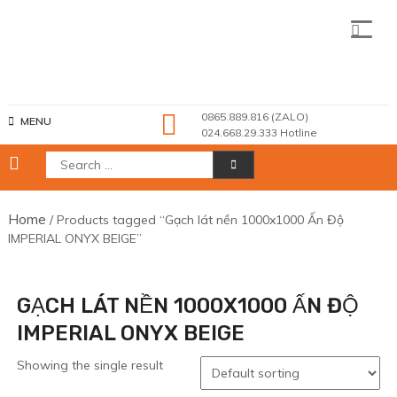
Skip
to
content
Showroom Gạch Ốp Lát Kim Anh
0865.889.816 (ZALO)
MENU
024.668.29.333 Hotline
Search
for:
Home
/ Products tagged “Gạch lát nền 1000x1000 Ấn Độ
IMPERIAL ONYX BEIGE”
GẠCH LÁT NỀN 1000X1000 ẤN ĐỘ
IMPERIAL ONYX BEIGE
Showing the single result